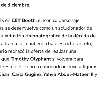
 de diciembre
.
más en
Cliff Booth
, el icónico personaje
ora se desenvuelve como un solucionador de
ja
industria cinematográfica de la década de
la trama se mantienen bajo estricto secreto,
rio
rechazó la oferta de realizar una
s que
Timothy Olyphant
sí volverá para
l resto del elenco confirmado incluye a figuras
Caan
,
Carla Gugino
,
Yahya Abdul-Mateen II
y