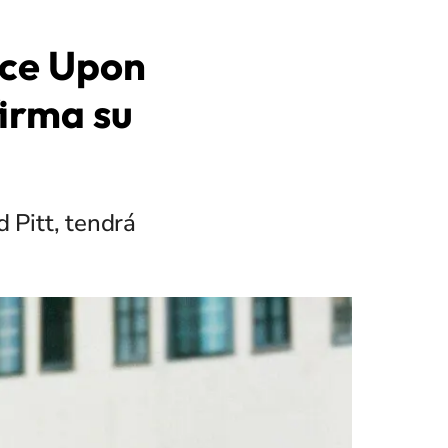
nce Upon
firma su
d Pitt, tendrá