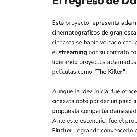
El regreso de Da
Este proyecto representa adem
cinematográficos de gran esca
cineasta se había volcado casi 
el
streaming
por su contrato c
liderando proyectos aclamados p
películas como "
The Killer"
.
Aunque la idea inicial fue conc
cineasta optó por dar un paso al
propuesta compartía demasiadas
Ante este escenario, fue el pro
Fincher
, logrando convencerlo 