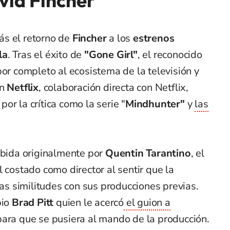
vid Fincher
ás el retorno de
Fincher
a los
estrenos
la
. Tras el éxito de
"Gone Girl"
, el reconocido
por completo al ecosistema de la televisión y
on
Netflix
, colaboración directa con Netflix,
or la crítica como la serie "
Mindhunter"
y
las
ebida originalmente por
Quentin Tarantino
, el
 costado como director al sentir que la
 similitudes con sus producciones previas.
pio
Brad Pitt
quien le acercó
el guion a
para que se pusiera al mando de la producción.