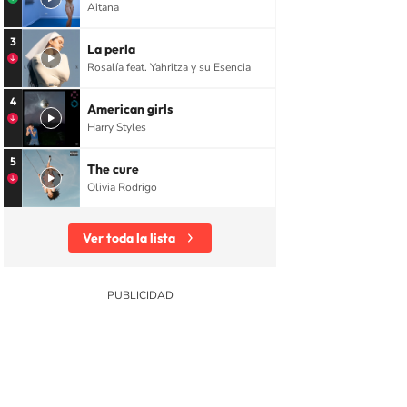
Aitana
3
La perla
Rosalía feat. Yahritza y su Esencia
4
American girls
Harry Styles
5
The cure
Olivia Rodrigo
Ver toda la lista