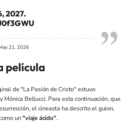
6, 2027.
7iJ0f3GWU
May 21, 2026
a película
inal de "La Pasión de Cristo" estuvo
y Mónica Bellucci. Para esta continuación, que
surrección, el cineasta ha descrito el guion,
, como un
"viaje ácido"
.