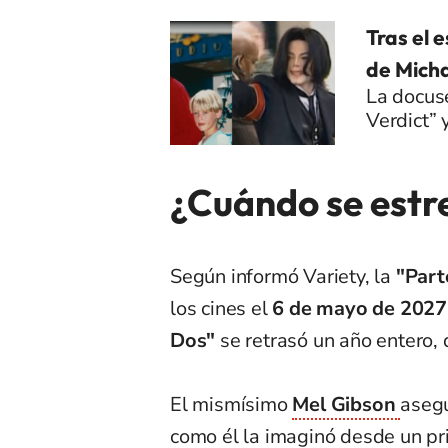
Tras el e
de Micha
La docuse
Verdict” 
¿Cuándo se estr
Según informó Variety, la
"Part
los cines el
6 de mayo de 2027
Dos"
se retrasó un año entero,
El mismísimo
Mel Gibson
asegu
como él la imaginó desde un pr