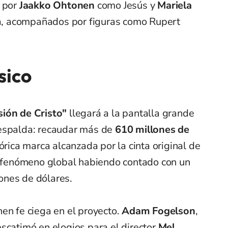
o por
Jaakko Ohtonen
como Jesús y
Mariela
 acompañados por figuras como Rupert
sico
sión de Cristo"
llegará a la pantalla grande
 espalda: recaudar más de
610 millones de
stórica marca alcanzada por la cinta original de
un fenómeno global habiendo contado con un
ones de dólares.
nen fe ciega en el proyecto.
Adam Fogelson
,
scatimó en elogios para el director
Mel