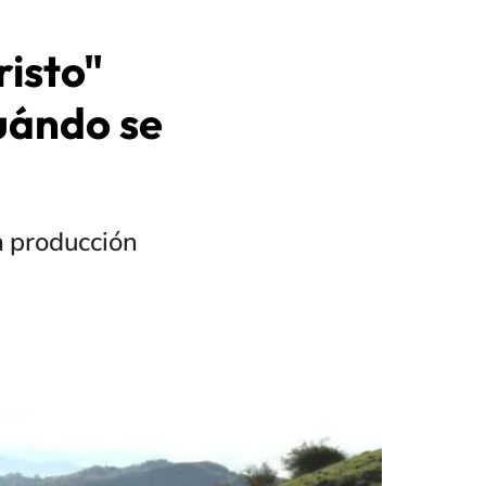
risto"
uándo se
a producción