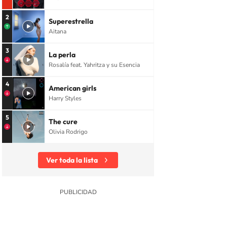
2
Superestrella
Aitana
3
La perla
Rosalía feat. Yahritza y su Esencia
4
American girls
Harry Styles
5
The cure
Olivia Rodrigo
Ver toda la lista