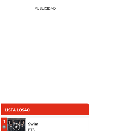
LISTA LOS40
1
Swim
BTS