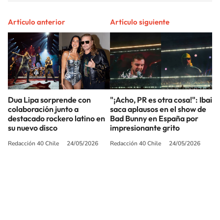
Artículo anterior
Artículo siguiente
Dua Lipa sorprende con
"¡Acho, PR es otra cosa!": Ibai
colaboración junto a
saca aplausos en el show de
destacado rockero latino en
Bad Bunny en España por
su nuevo disco
impresionante grito
Redacción 40 Chile
24/05/2026
Redacción 40 Chile
24/05/2026
SIGUE A
LOS40 CHILE
© PRISA MEDIA CHILE S.A. Todos los derechos reservados.
PRISA MEDIA CHILE S.A. expresa su reserva de derechos en cuanto a la