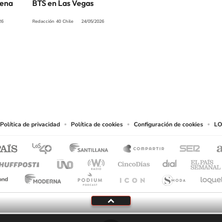
uena
BTS en Las Vegas
26
Redacción 40 Chile
24/05/2026
SIGUE A
LOS40 CHILE
eservados.
chos en cuanto a la reproducción y uso de las obras y servicios ofrecidos en este s
tal fin.
Política de privacidad
Política de cookies
Configuración de cookies
LO