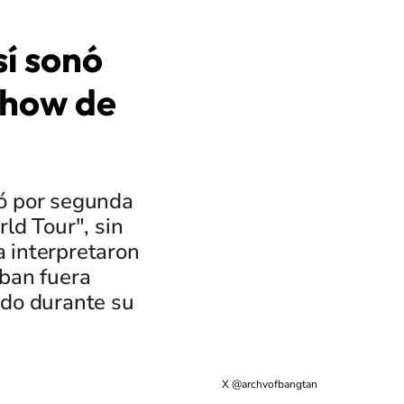
sí sonó
show de
tó por segunda
ld Tour", sin
 interpretaron
aban fuera
ado durante su
X @archvofbangtan