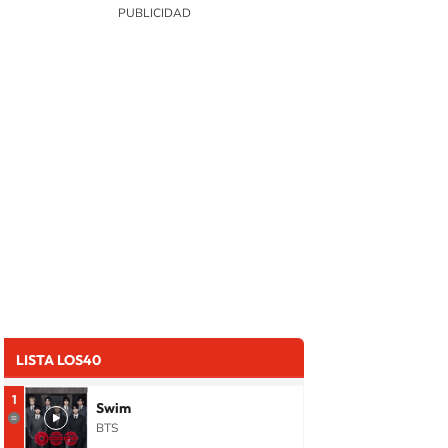
LISTA LOS40
1
Swim
BTS