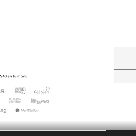
itio web, abarcando los medios de lectura mecánica
S40 en tu móvil