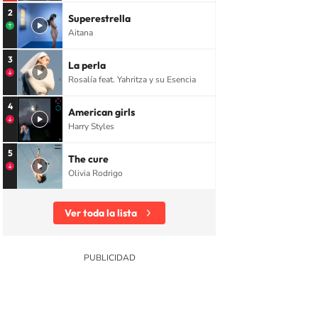
2
Superestrella
Aitana
3
La perla
Rosalía feat. Yahritza y su Esencia
4
American girls
Harry Styles
5
The cure
Olivia Rodrigo
Ver toda la lista