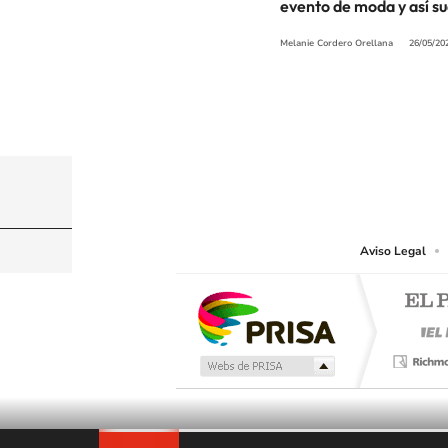
evento de moda y así s
Melanie Cordero Orellana
26/05/20
© PRISA MEDIA CHILE S.A. Todos los derechos r
PRISA MEDIA CHILE S.A. expresa su reserva de dere
o cualquier otro medio que se juzgue adecuado para 
Aviso Legal