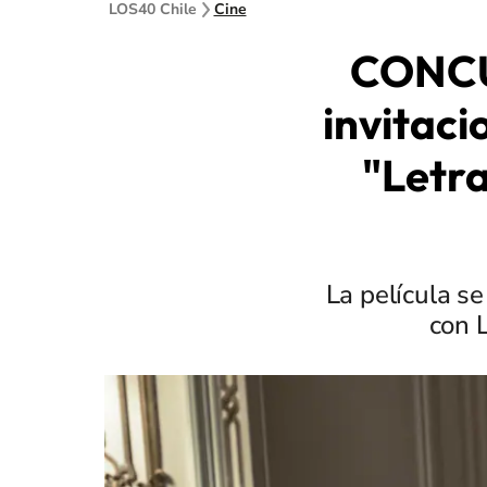
LOS40 Chile
Cine
CONCU
invitaci
"Letr
La película se
con 