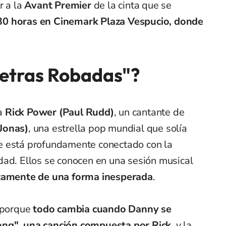
r a la
Avant Premier
de la cinta que se
9:30 horas en Cinemark Plaza Vespucio, donde
Letras Robadas"?
 a
Rick Power (Paul Rudd)
, un cantante de
Jonas)
, una estrella pop mundial que solía
e está profundamente conectado con la
dad. Ellos se conocen en una sesión musical
icamente de una forma inesperada
.
, porque
todo cambia cuando Danny se
ong", una canción compuesta por Rick
, y la