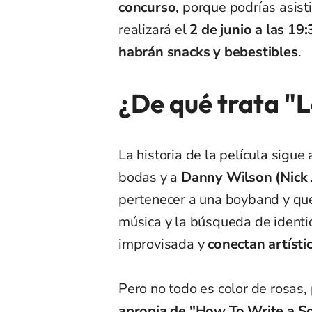
concurso
, porque podrías asisti
realizará el
2 de junio a las 1
habrán snacks y bebestibles
.
¿De qué trata "
La historia de la película sigue
bodas y a
Danny Wilson (Nick 
pertenecer a una boyband y qu
música y la búsqueda de identi
improvisada y
conectan artíst
Pero no todo es color de rosas
apropia de "How To Write a S