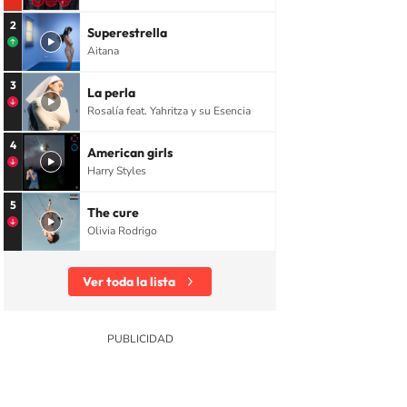
2
Superestrella
Aitana
3
La perla
Rosalía feat. Yahritza y su Esencia
4
American girls
Harry Styles
5
The cure
Olivia Rodrigo
Ver toda la lista