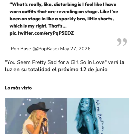
“What’s really, like, disturbing is I feel like I have
worn outfits that are revealing on stage. Like I’ve
been on stage in like a sparkly bra, little shorts,
which is my right. That’s…
pic.twitter.com/eryPqP5EDZ
— Pop Base (@PopBase)
May 27, 2026
"You Seem Pretty Sad for a Girl So in Love" verá
la
luz en su totalidad el próximo 12 de junio
.
Lo más visto