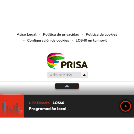
© PRISA MEDIA CHILE S.A. Todos los derechos reservados.
PRISA MEDIA CHILE S.A. expresa su reserva de derechos en cuanto a la
reproducción y uso de las obras y servicios ofrecidos en este sitio web,
abarcando los medios de lectura mecánica o cualquier otro medio que se
juzgue adecuado para tal fin.
Aviso Legal
Política de privacidad
Política de cookies
Configuración de cookies
LOS40 en tu móvil
En Directo
LOS40
Programación local
Tu audio se ha acabado.