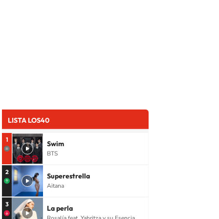
LISTA LOS40
1
Swim
BTS
2
Superestrella
Aitana
3
La perla
Rosalía feat. Yahritza y su Esencia