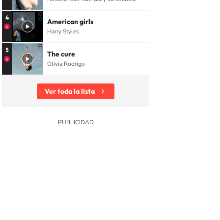
4
American girls
Harry Styles
5
The cure
Olivia Rodrigo
Ver toda la lista