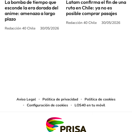
La bomba de tiempo que
Latam confirma el fin de una
esconde la era dorada del
ruta en Chile: ya no es
anime: amenaza a largo
posible comprar pasajes
plazo
Redacción 40 Chile
30/05/2026
Redacción 40 Chile
30/05/2026
SIGUE A
LOS40 CHILE
© PRISA MEDIA CHILE S.A. Todos los derechos reservados.
PRISA MEDIA CHILE S.A. expresa su reserva de derechos en cuanto a la
reproducción y uso de las obras y servicios ofrecidos en este sitio web,
abarcando los medios de lectura mecánica o cualquier otro medio que se
juzgue adecuado para tal fin.
Aviso Legal
Política de privacidad
Política de cookies
Configuración de cookies
LOS40 en tu móvil