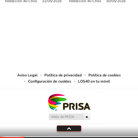
Redacción 40 Chile
31/05/2026
Redacción 40 Chile
30/05/2026
SIGUE A
LOS40 CHILE
© PRISA MEDIA CHILE S.A. Todos los derechos reservados.
PRISA MEDIA CHILE S.A. expresa su reserva de derechos en cuanto a la
reproducción y uso de las obras y servicios ofrecidos en este sitio web,
abarcando los medios de lectura mecánica o cualquier otro medio que se
juzgue adecuado para tal fin.
Aviso Legal
Política de privacidad
Política de cookies
Configuración de cookies
LOS40 en tu móvil