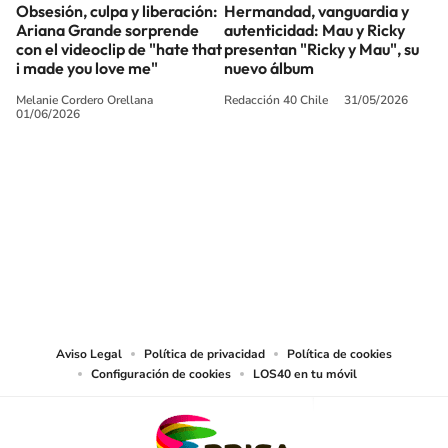
Obsesión, culpa y liberación:
Hermandad, vanguardia y
Ariana Grande sorprende
autenticidad: Mau y Ricky
con el videoclip de "hate that
presentan "Ricky y Mau", su
i made you love me"
nuevo álbum
Melanie Cordero Orellana
Redacción 40 Chile
31/05/2026
01/06/2026
SIGUE A
LOS40 CHILE
© PRISA MEDIA CHILE S.A. Todos los derechos reservados.
PRISA MEDIA CHILE S.A. expresa su reserva de derechos en cuanto a la
reproducción y uso de las obras y servicios ofrecidos en este sitio web,
abarcando los medios de lectura mecánica o cualquier otro medio que se
juzgue adecuado para tal fin.
Aviso Legal
Política de privacidad
Política de cookies
Configuración de cookies
LOS40 en tu móvil