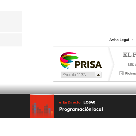
© PRISA MEDIA CHILE S.A. Todos los derechos r
PRISA MEDIA CHILE S.A. expresa su reserva de dere
o cualquier otro medio que se juzgue adecuado para 
Aviso Legal
En Directo
LOS40
Programación local