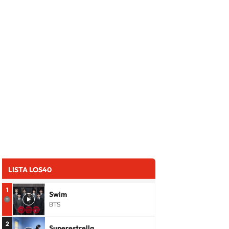
LISTA LOS40
1
Swim
BTS
2
Superestrella