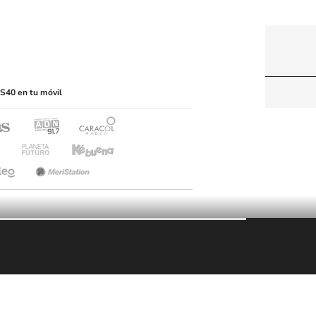
itio web, abarcando los medios de lectura mecánica
S40 en tu móvil