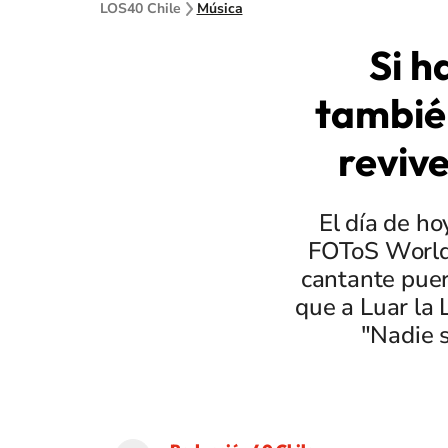
LOS40 Chile
Música
Si h
también
revive
El día de h
FOToS World 
cantante puer
que a Luar la 
"Nadie 