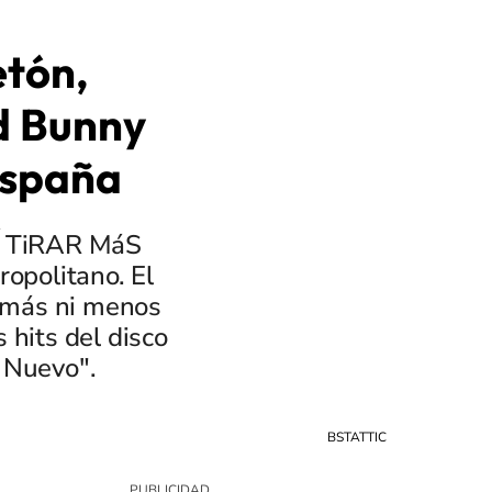
etón,
ad Bunny
 España
BÍ TiRAR MáS
opolitano. El
i más ni menos
 hits del disco
 Nuevo".
BSTATTIC