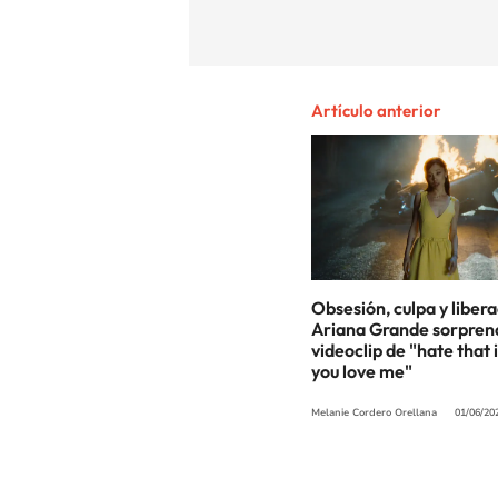
Artículo anterior
Obsesión, culpa y libera
Ariana Grande sorprend
videoclip de "hate that
you love me"
Melanie Cordero Orellana
01/06/20