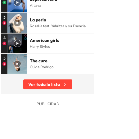
Aitana
3
La perla
Rosalía feat. Yahritza y su Esencia
4
American girls
Harry Styles
5
The cure
Olivia Rodrigo
Ver toda la lista