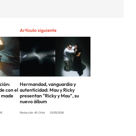
Artículo siguiente
ción:
Hermandad, vanguardia y
e con el
autenticidad: Mau y Ricky
 i made
presentan "Ricky y Mau", su
nuevo álbum
26
Redacción 40 Chile
31/05/2026
SIGUE A
LOS40 CHILE