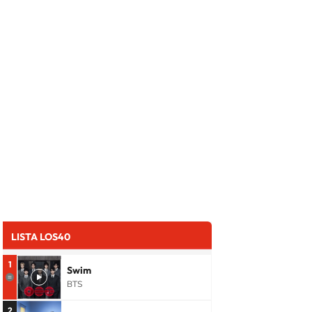
LISTA LOS40
1
Swim
BTS
2