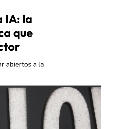
 IA: la
ca que
ctor
r abiertos a la