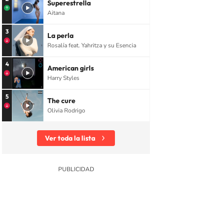
Superestrella
Aitana
3
La perla
Rosalía feat. Yahritza y su Esencia
4
American girls
Harry Styles
5
The cure
Olivia Rodrigo
Ver toda la lista