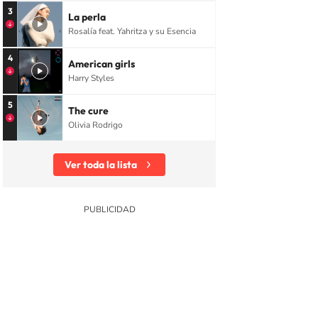
3
La perla
Rosalía feat. Yahritza y su Esencia
4
American girls
Harry Styles
5
The cure
Olivia Rodrigo
Ver toda la lista