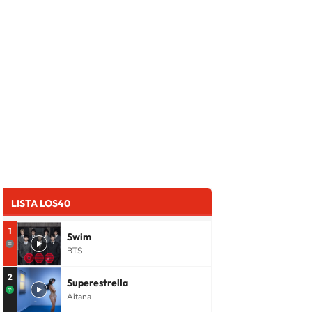
LISTA LOS40
1
Swim
BTS
2
Superestrella
Aitana