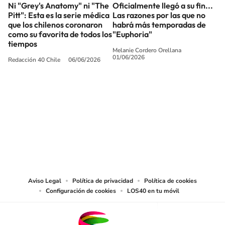
Ni "Grey's Anatomy" ni "The
Oficialmente llegó a su fin...
Pitt": Esta es la serie médica
Las razones por las que no
que los chilenos coronaron
habrá más temporadas de
como su favorita de todos los
"Euphoria"
tiempos
Melanie Cordero Orellana
01/06/2026
Redacción 40 Chile
06/06/2026
SIGUE A
LOS40 CHILE
© PRISA MEDIA CHILE S.A. Todos los derechos reservados.
PRISA MEDIA CHILE S.A. expresa su reserva de derechos en cuanto a la
reproducción y uso de las obras y servicios ofrecidos en este sitio web,
abarcando los medios de lectura mecánica o cualquier otro medio que se
juzgue adecuado para tal fin.
Aviso Legal
Política de privacidad
Política de cookies
Configuración de cookies
LOS40 en tu móvil