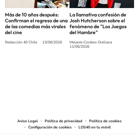
Más de 10 años después:
La llamativa confesión de
Confirman el regreso de una
Josh Hutcherson sobre el
de las comedias más virales
fenómeno de "Los Juegos
del cine
del Hambre"
Redacción 40 Chile
13/06/2026
Melanie Cordero Orellana
11/06/2026
SIGUE A
LOS40 CHILE
© PRISA MEDIA CHILE S.A. Todos los derechos reservados.
PRISA MEDIA CHILE S.A. expresa su reserva de derechos en cuanto a la
reproducción y uso de las obras y servicios ofrecidos en este sitio web,
abarcando los medios de lectura mecánica o cualquier otro medio que se
juzgue adecuado para tal fin.
Aviso Legal
Política de privacidad
Política de cookies
Configuración de cookies
LOS40 en tu móvil