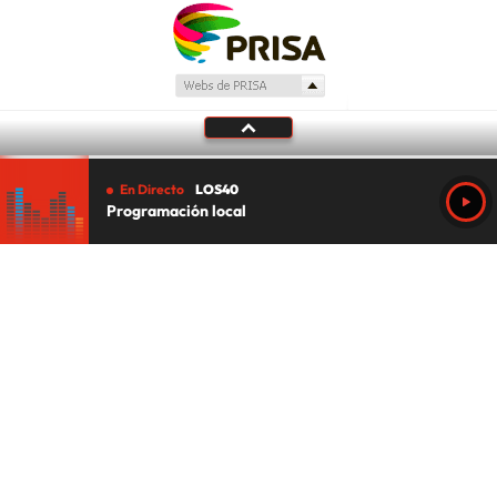
En Directo
LOS40
Programación local
Tu audio se ha acabado.
Te redirigiremos al directo.
5 "
DIRECTO
CANCELAR