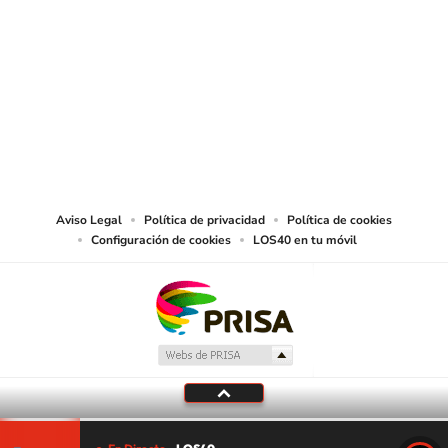
SIGUE A
LOS40 CHILE
© PRISA MEDIA CHILE S.A. Todos los derechos reservados.
PRISA MEDIA CHILE S.A. expresa su reserva de derechos en cuanto a la
reproducción y uso de las obras y servicios ofrecidos en este sitio web,
abarcando los medios de lectura mecánica o cualquier otro medio que se
juzgue adecuado para tal fin.
Aviso Legal
Política de privacidad
Política de cookies
Configuración de cookies
LOS40 en tu móvil