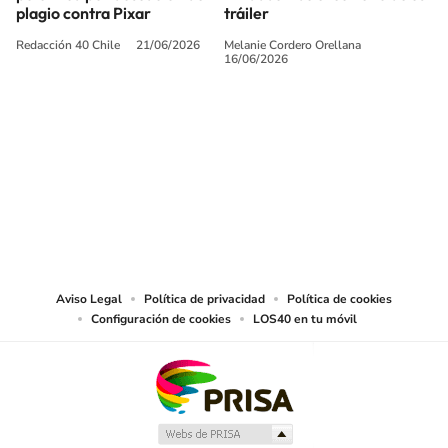
plagio contra Pixar
tráiler
Redacción 40 Chile
21/06/2026
Melanie Cordero Orellana
16/06/2026
SIGUE A
LOS40 CHILE
© PRISA MEDIA CHILE S.A. Todos los derechos reservados.
PRISA MEDIA CHILE S.A. expresa su reserva de derechos en cuanto a la
reproducción y uso de las obras y servicios ofrecidos en este sitio web,
abarcando los medios de lectura mecánica o cualquier otro medio que se
juzgue adecuado para tal fin.
Aviso Legal
Política de privacidad
Política de cookies
Configuración de cookies
LOS40 en tu móvil