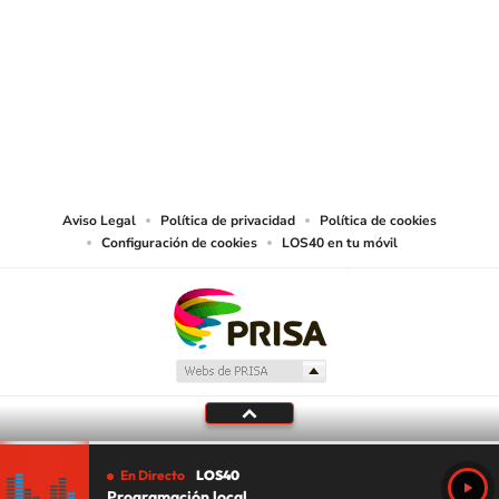
© PRISA MEDIA CHILE S.A. Todos los derechos reservados.
PRISA MEDIA CHILE S.A. expresa su reserva de derechos en cuanto a la
reproducción y uso de las obras y servicios ofrecidos en este sitio web,
abarcando los medios de lectura mecánica o cualquier otro medio que se
juzgue adecuado para tal fin.
Aviso Legal
Política de privacidad
Política de cookies
Configuración de cookies
LOS40 en tu móvil
En Directo
LOS40
Programación local