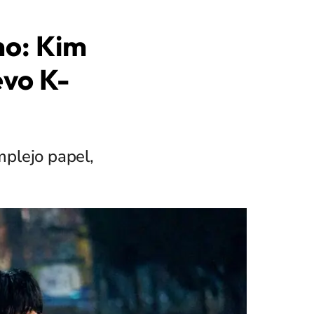
no: Kim
evo K-
mplejo papel,