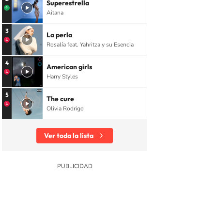
Superestrella
Aitana
3
La perla
Rosalía feat. Yahritza y su Esencia
4
American girls
Harry Styles
5
The cure
Olivia Rodrigo
Ver toda la lista