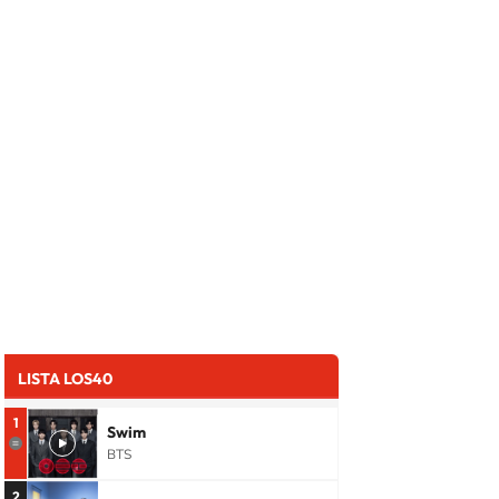
LISTA LOS40
1
Swim
BTS
2