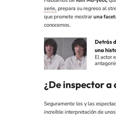
Hablamos de
Kim Mu-yeol,
qui
serie,
prepara su regreso al str
que promete mostrar
una face
conocemos.
Detrás d
una hist
El actor 
antagonis
¿De inspector a
Seguramente los y las espectad
increíble interpretación de uno