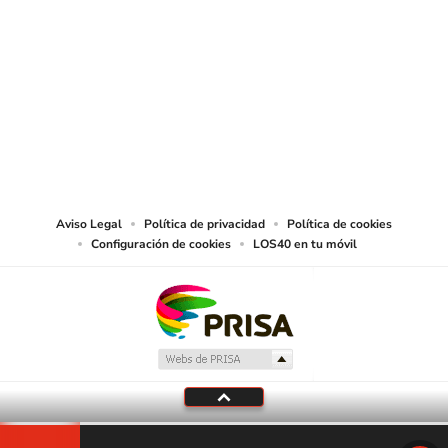
SIGUE A
LOS40 CHILE
© PRISA MEDIA CHILE S.A. Todos los derechos reservados.
PRISA MEDIA CHILE S.A. expresa su reserva de derechos en cuanto a la
reproducción y uso de las obras y servicios ofrecidos en este sitio web,
abarcando los medios de lectura mecánica o cualquier otro medio que se
juzgue adecuado para tal fin.
Aviso Legal
Política de privacidad
Política de cookies
Configuración de cookies
LOS40 en tu móvil