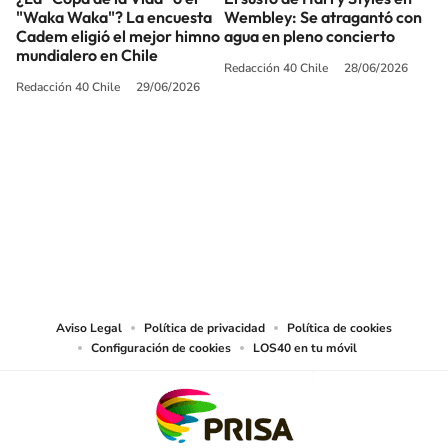
"Waka Waka"? La encuesta
Wembley: Se atragantó con
Cadem eligió el mejor himno
agua en pleno concierto
mundialero en Chile
Redacción 40 Chile
28/06/2026
Redacción 40 Chile
29/06/2026
SIGUE A
LOS40 CHILE
© PRISA MEDIA CHILE S.A. Todos los derechos reservados.
PRISA MEDIA CHILE S.A. expresa su reserva de derechos en cuanto a la
reproducción y uso de las obras y servicios ofrecidos en este sitio web,
abarcando los medios de lectura mecánica o cualquier otro medio que se
juzgue adecuado para tal fin.
Aviso Legal
Política de privacidad
Política de cookies
Configuración de cookies
LOS40 en tu móvil