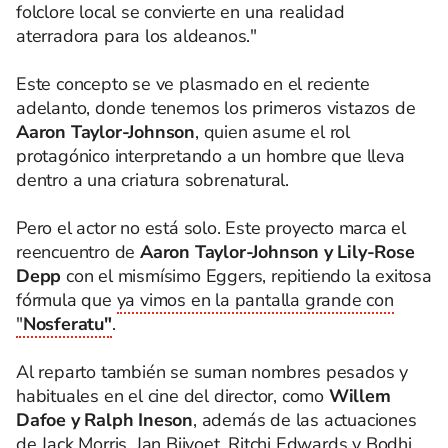
folclore local se convierte en una realidad
aterradora para los aldeanos."
Este concepto se ve plasmado en el reciente
adelanto, donde tenemos los primeros vistazos de
Aaron Taylor-Johnson
, quien asume el rol
protagónico interpretando a un hombre que lleva
dentro a una criatura sobrenatural.
Pero el actor no está solo. Este proyecto marca el
reencuentro de
Aaron Taylor-Johnson y Lily-Rose
Depp
con el mismísimo Eggers, repitiendo la exitosa
fórmula que
ya vimos en la pantalla grande con
"
Nosferatu"
.
Al reparto también se suman nombres pesados y
habituales en el cine del director, como
Willem
Dafoe y Ralph Ineson
, además de las actuaciones
de Jack Morris, Jan Bijvoet, Ritchi Edwards y Bodhi