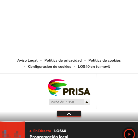
© PRISA MEDIA CHILE S.A. Todos los derechos reservados.
PRISA MEDIA CHILE S.A. expresa su reserva de derechos en cuanto a la
reproducción y uso de las obras y servicios ofrecidos en este sitio web,
abarcando los medios de lectura mecánica o cualquier otro medio que se
juzgue adecuado para tal fin.
Aviso Legal
Política de privacidad
Política de cookies
Configuración de cookies
LOS40 en tu móvil
En Directo
LOS40
Programación local