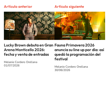
Artículo anterior
Artículo siguiente
Lucky Brown debuta en Gran
Fauna Primavera 2026
Arena Monticello 2026:
anuncia su line up por día: así
fecha y venta de entradas
quedó la programación del
festival
Melanie Cordero Orellana
01/07/2026
Melanie Cordero Orellana
30/06/2026
SIGUE A
LOS40 CHILE
© PRISA MEDIA CHILE S.A. Todos los derechos reservados.
PRISA MEDIA CHILE S.A. expresa su reserva de derechos en cuanto a la