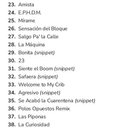
Amista
E.P.H.D.M.
Mírame
Sensación del Bloque
Salgo Pa' la Calle
La Máquina
Bonita
(snippet)
23
Siente el Boom
(snippet)
Safaera
(snippet)
Welcome to My Crib
Agresivo
(snippet)
Se Acabó la Cuarentena
(snippet)
Polos Opuestos Remix
Las Piponas
La Curiosidad