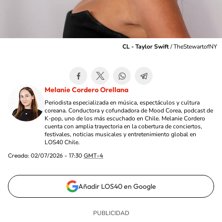
CL - Taylor Swift
/
TheStewartofNY
Melanie Cordero Orellana
Periodista especializada en música, espectáculos y cultura
coreana. Conductora y cofundadora de Mood Corea, podcast de
K-pop, uno de los más escuchado en Chile. Melanie Cordero
cuenta con amplia trayectoria en la cobertura de conciertos,
festivales, noticias musicales y entretenimiento global en
LOS40 Chile.
Creada:
02/07/2026 - 17:30
GMT-4
Añadir LOS40 en Google