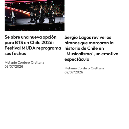
Se abre una nueva opción
Sergio Lagos revive los
para BTS en Chile 2026:
himnos que marcaron la
Festival MUDA reprograma
historia de Chile en
sus fechas
"Musicalismo", un emotivo
espectáculo
Melanie Cordero Orellana
03/07/2026
Melanie Cordero Orellana
02/07/2026
SIGUE A
LOS40 CHILE
© PRISA MEDIA CHILE S.A. Todos los derechos reservados.
PRISA MEDIA CHILE S.A. expresa su reserva de derechos en cuanto a la
reproducción y uso de las obras y servicios ofrecidos en este sitio web,
abarcando los medios de lectura mecánica o cualquier otro medio que se
juzgue adecuado para tal fin.