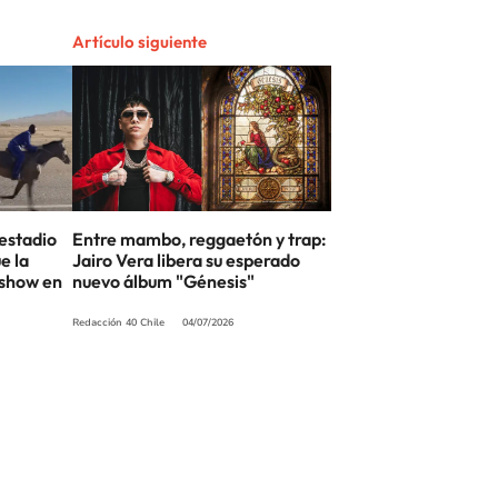
Artículo siguiente
estadio
Entre mambo, reggaetón y trap:
e la
Jairo Vera libera su esperado
 show en
nuevo álbum "Génesis"
Redacción 40 Chile
04/07/2026
SIGUE A
LOS40 CHILE
eservados.