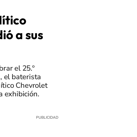
ítico
ió a sus
rar el 25.º
 el baterista
ítico Chevrolet
a exhibición.