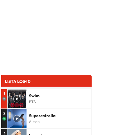
LISTA LOS40
1
Swim
BTS
2
Superestrella
Aitana
3