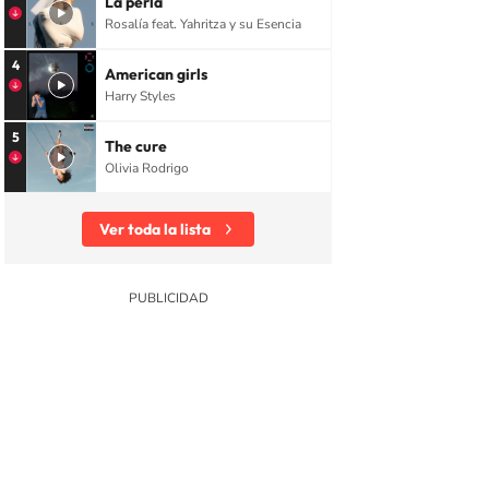
La perla
Rosalía feat. Yahritza y su Esencia
4
American girls
Harry Styles
5
The cure
Olivia Rodrigo
Ver toda la lista