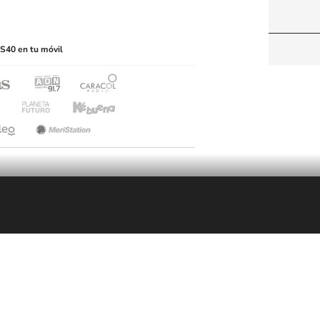
itio web, abarcando los medios de lectura mecánica
S40 en tu móvil