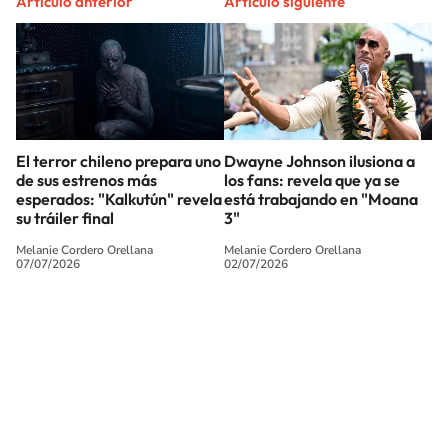
Artículo anterior
Artículo siguiente
El terror chileno prepara uno
Dwayne Johnson ilusiona a
de sus estrenos más
los fans: revela que ya se
esperados: "Kalkutún" revela
está trabajando en "Moana
su tráiler final
3"
Melanie Cordero Orellana
Melanie Cordero Orellana
07/07/2026
02/07/2026
SIGUE A
LOS40 CHILE
© PRISA MEDIA CHILE S.A. Todos los derechos reservados.
PRISA MEDIA CHILE S.A. expresa su reserva de derechos en cuanto a la
reproducción y uso de las obras y servicios ofrecidos en este sitio web,
abarcando los medios de lectura mecánica o cualquier otro medio que se