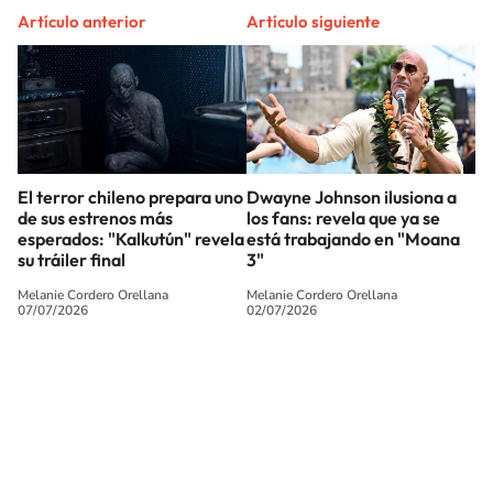
Artículo anterior
Artículo siguiente
El terror chileno prepara uno
Dwayne Johnson ilusiona a
de sus estrenos más
los fans: revela que ya se
esperados: "Kalkutún" revela
está trabajando en "Moana
su tráiler final
3"
Melanie Cordero Orellana
Melanie Cordero Orellana
07/07/2026
02/07/2026
SIGUE A
LOS40 CHILE
© PRISA MEDIA CHILE S.A. Todos los derechos reservados.
PRISA MEDIA CHILE S.A. expresa su reserva de derechos en cuanto a la
reproducción y uso de las obras y servicios ofrecidos en este sitio web,