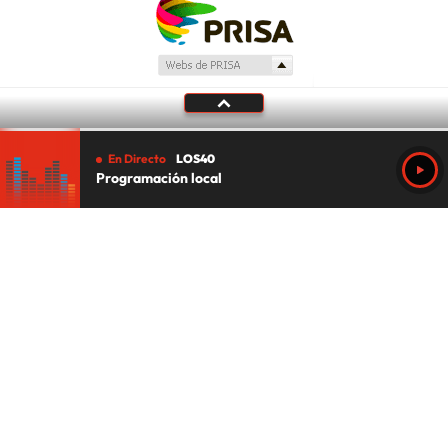
En Directo
LOS40
Programación local
Tu audio se ha acabado.
Te redirigiremos al directo.
5 "
DIRECTO
CANCELAR