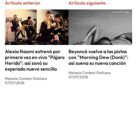
Artículo anterior
Artículo siguiente
Alexia Naomi estrenó por
Beyoncé vuelve a las pistas
primera vez en vivo "Pájaro
con "Morning Dew (Donk)":
Herido": así sonó su
así suena su nueva canción
esperado nuevo sencillo
Melanie Cordero Orellana
07/07/2026
Melanie Cordero Orellana
07/07/2026
SIGUE A
LOS40 CHILE
© PRISA MEDIA CHILE S.A. Todos los derechos reservados.
PRISA MEDIA CHILE S.A. expresa su reserva de derechos en cuanto a la
reproducción y uso de las obras y servicios ofrecidos en este sitio web,