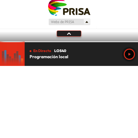
En Directo
LOS40
Programación local
Tu audio se ha acabado.
Te redirigiremos al directo.
5 "
DIRECTO
CANCELAR