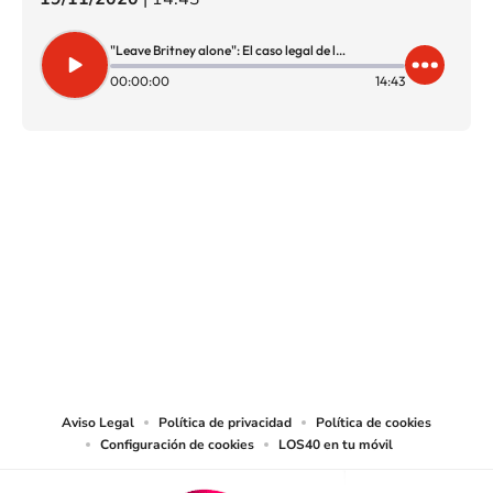
"Leave Britney alone": El caso legal de la cantante
00:00:00
14:43
SIGUE A
LOS40 CHILE
© PRISA MEDIA CHILE S.A. Todos los derechos reservados.
PRISA MEDIA CHILE S.A. expresa su reserva de derechos en cuanto a la
reproducción y uso de las obras y servicios ofrecidos en este sitio web,
abarcando los medios de lectura mecánica o cualquier otro medio que se
juzgue adecuado para tal fin.
Aviso Legal
Política de privacidad
Política de cookies
Configuración de cookies
LOS40 en tu móvil