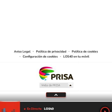
SIGUE A
LOS40 CHILE
© PRISA MEDIA CHILE S.A. Todos los derechos reservados.
PRISA MEDIA CHILE S.A. expresa su reserva de derechos en cuanto a la
reproducción y uso de las obras y servicios ofrecidos en este sitio web,
abarcando los medios de lectura mecánica o cualquier otro medio que se
juzgue adecuado para tal fin.
Aviso Legal
Política de privacidad
Política de cookies
Configuración de cookies
LOS40 en tu móvil
En Directo
LOS40