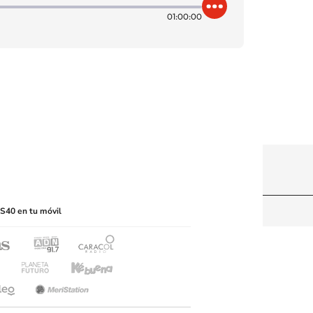
01:00:00
itio web, abarcando los medios de lectura mecánica
S40 en tu móvil