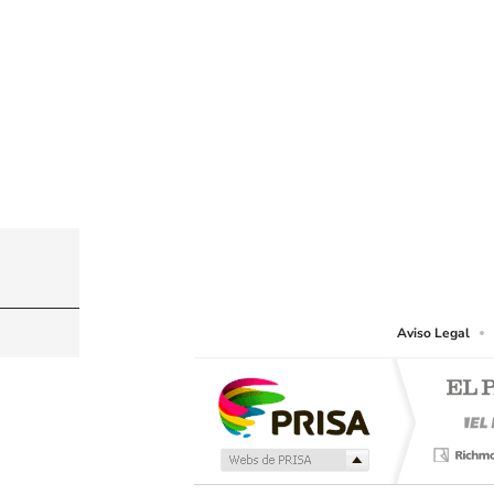
© PRISA MEDIA CHILE S.A. Todos los derechos r
PRISA MEDIA CHILE S.A. expresa su reserva de dere
o cualquier otro medio que se juzgue adecuado para 
Aviso Legal