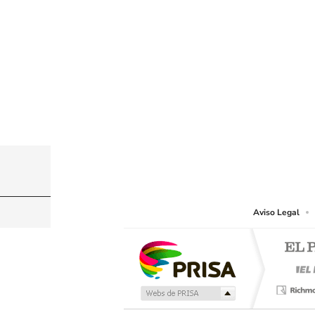
© PRISA MEDIA CHILE S.A. Todos los derechos r
PRISA MEDIA CHILE S.A. expresa su reserva de dere
o cualquier otro medio que se juzgue adecuado para 
Aviso Legal