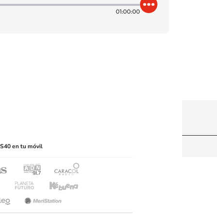
01:00:00
itio web, abarcando los medios de lectura mecánica
S40 en tu móvil