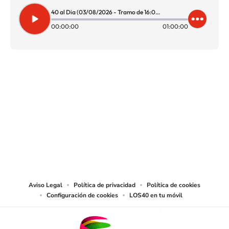
40 al Dia (03/08/2026 - Tramo de 16:00 a 17:00)
00:00:00
01:00:00
SIGUE A
LOS40 CHILE
© PRISA MEDIA CHILE S.A. Todos los derechos reservados.
PRISA MEDIA CHILE S.A. expresa su reserva de derechos en cuanto a la
reproducción y uso de las obras y servicios ofrecidos en este sitio web,
abarcando los medios de lectura mecánica o cualquier otro medio que se
juzgue adecuado para tal fin.
Aviso Legal
Política de privacidad
Política de cookies
Configuración de cookies
LOS40 en tu móvil