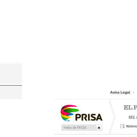
© PRISA MEDIA CHILE S.A. Todos los derechos r
PRISA MEDIA CHILE S.A. expresa su reserva de dere
o cualquier otro medio que se juzgue adecuado para 
Aviso Legal