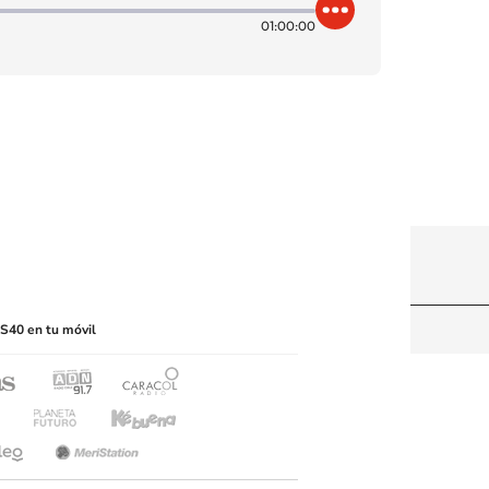
01:00:00
itio web, abarcando los medios de lectura mecánica
S40 en tu móvil