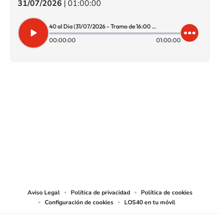
31/07/2026
|
01:00:00
40 al Dia (31/07/2026 - Tramo de 16:00 a 17:00)
00:00:00
01:00:00
SIGUE A
LOS40 CHILE
© PRISA MEDIA CHILE S.A. Todos los derechos reservados.
PRISA MEDIA CHILE S.A. expresa su reserva de derechos en cuanto a la
reproducción y uso de las obras y servicios ofrecidos en este sitio web,
abarcando los medios de lectura mecánica o cualquier otro medio que se
juzgue adecuado para tal fin.
Aviso Legal
Política de privacidad
Política de cookies
Configuración de cookies
LOS40 en tu móvil