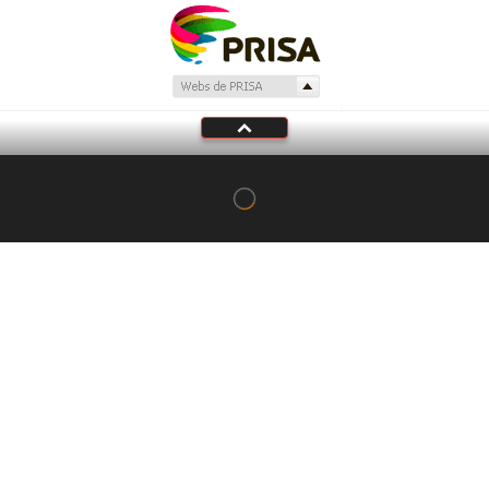
Tu audio se ha acabado.
Te redirigiremos al directo.
5 "
DIRECTO
CANCELAR