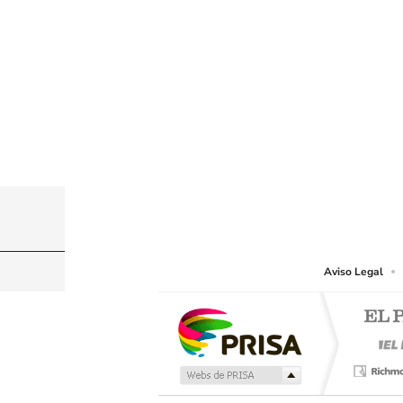
© PRISA MEDIA CHILE S.A. Todos los derechos r
PRISA MEDIA CHILE S.A. expresa su reserva de dere
o cualquier otro medio que se juzgue adecuado para 
Aviso Legal