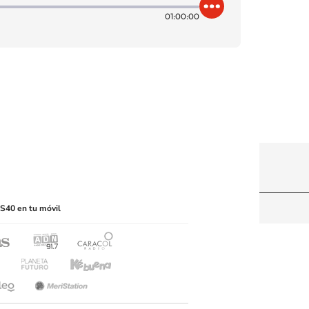
01:00:00
itio web, abarcando los medios de lectura mecánica
S40 en tu móvil