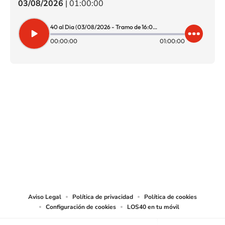
03/08/2026
|
01:00:00
40 al Dia (03/08/2026 - Tramo de 16:00 a 17:00)
00:00:00
01:00:00
SIGUE A
LOS40 CHILE
© PRISA MEDIA CHILE S.A. Todos los derechos reservados.
PRISA MEDIA CHILE S.A. expresa su reserva de derechos en cuanto a la
reproducción y uso de las obras y servicios ofrecidos en este sitio web,
abarcando los medios de lectura mecánica o cualquier otro medio que se
juzgue adecuado para tal fin.
Aviso Legal
Política de privacidad
Política de cookies
Configuración de cookies
LOS40 en tu móvil