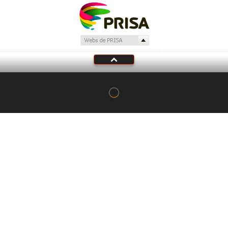
Tu audio se ha acabado.
Te redirigiremos al directo.
5 "
DIRECTO
CANCELAR