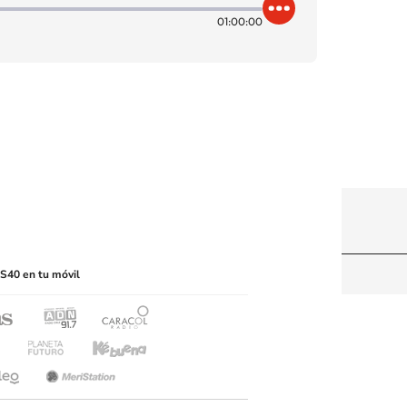
01:00:00
itio web, abarcando los medios de lectura mecánica
S40 en tu móvil