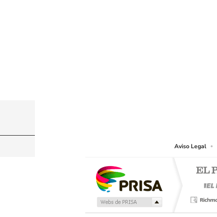
© PRISA MEDIA CHILE S.A. Todos los derechos r
PRISA MEDIA CHILE S.A. expresa su reserva de dere
o cualquier otro medio que se juzgue adecuado para 
Aviso Legal