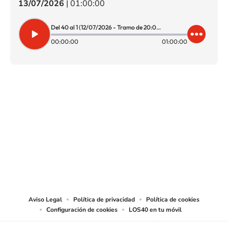
13/07/2026
|
01:00:00
Del 40 al 1 (12/07/2026 - Tramo de 20:00 a 21:00)
00:00:00
01:00:00
SIGUE A
LOS40 CHILE
© PRISA MEDIA CHILE S.A. Todos los derechos reservados.
PRISA MEDIA CHILE S.A. expresa su reserva de derechos en cuanto a la
reproducción y uso de las obras y servicios ofrecidos en este sitio web,
abarcando los medios de lectura mecánica o cualquier otro medio que se
juzgue adecuado para tal fin.
Aviso Legal
Política de privacidad
Política de cookies
Configuración de cookies
LOS40 en tu móvil