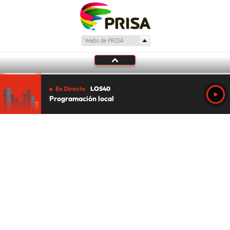
En Directo
LOS40
Programación local
Tu audio se ha acabado.
Te redirigiremos al directo.
5 "
DIRECTO
CANCELAR