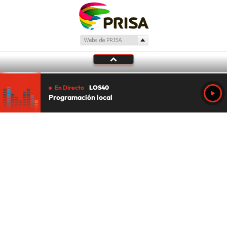
En Directo
LOS40
Programación local
Tu audio se ha acabado.
Te redirigiremos al directo.
5 "
DIRECTO
CANCELAR