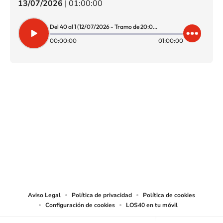
13/07/2026
|
01:00:00
Del 40 al 1 (12/07/2026 - Tramo de 20:00 a 21:00)
00:00:00
01:00:00
SIGUE A
LOS40 CHILE
© PRISA MEDIA CHILE S.A. Todos los derechos reservados.
PRISA MEDIA CHILE S.A. expresa su reserva de derechos en cuanto a la
reproducción y uso de las obras y servicios ofrecidos en este sitio web,
abarcando los medios de lectura mecánica o cualquier otro medio que se
juzgue adecuado para tal fin.
Aviso Legal
Política de privacidad
Política de cookies
Configuración de cookies
LOS40 en tu móvil