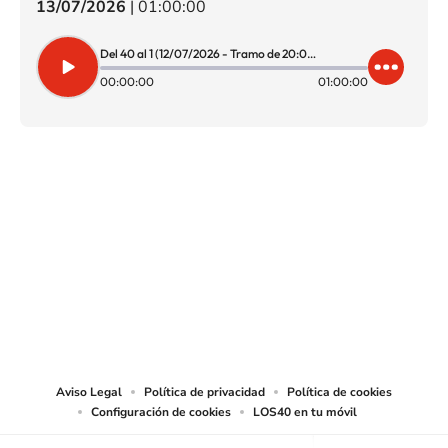
13/07/2026
|
01:00:00
Del 40 al 1 (12/07/2026 - Tramo de 20:00 a 21:00)
00:00:00
01:00:00
SIGUE A
LOS40 CHILE
© PRISA MEDIA CHILE S.A. Todos los derechos reservados.
PRISA MEDIA CHILE S.A. expresa su reserva de derechos en cuanto a la
reproducción y uso de las obras y servicios ofrecidos en este sitio web,
abarcando los medios de lectura mecánica o cualquier otro medio que se
juzgue adecuado para tal fin.
Aviso Legal
Política de privacidad
Política de cookies
Configuración de cookies
LOS40 en tu móvil