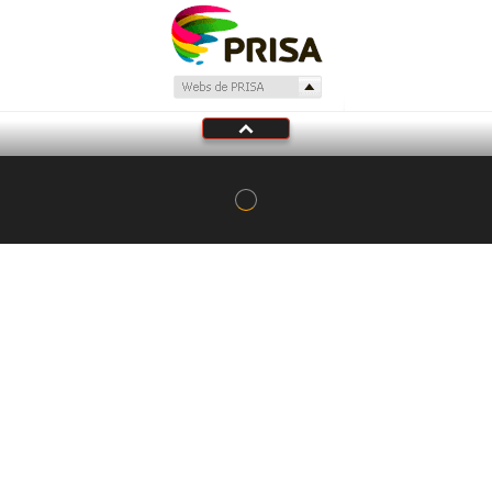
Tu audio se ha acabado.
Te redirigiremos al directo.
5 "
DIRECTO
CANCELAR