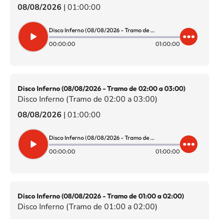
08/08/2026
|
01:00:00
Disco Inferno (08/08/2026 - Tramo de 03:00 a 04:00)
00:00:00
01:00:00
Disco Inferno (08/08/2026 - Tramo de 02:00 a 03:00)
Disco Inferno (Tramo de 02:00 a 03:00)
08/08/2026
|
01:00:00
Disco Inferno (08/08/2026 - Tramo de 02:00 a 03:00)
00:00:00
01:00:00
Disco Inferno (08/08/2026 - Tramo de 01:00 a 02:00)
Disco Inferno (Tramo de 01:00 a 02:00)