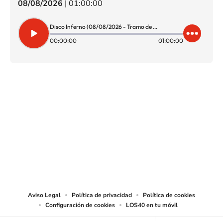
08/08/2026
|
01:00:00
Disco Inferno (08/08/2026 - Tramo de 01:00 a 02:00)
00:00:00
01:00:00
SIGUE A
LOS40 CHILE
© PRISA MEDIA CHILE S.A. Todos los derechos reservados.
PRISA MEDIA CHILE S.A. expresa su reserva de derechos en cuanto a la
reproducción y uso de las obras y servicios ofrecidos en este sitio web,
abarcando los medios de lectura mecánica o cualquier otro medio que se
juzgue adecuado para tal fin.
Aviso Legal
Política de privacidad
Política de cookies
Configuración de cookies
LOS40 en tu móvil