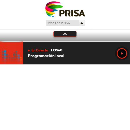
En Directo
LOS40
Programación local
Tu audio se ha acabado.
Te redirigiremos al directo.
5 "
DIRECTO
CANCELAR