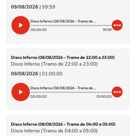
09/08/2026
|
59:59
Disco Inferno (08/08/2026 - Tramo de 23:00 a 23:59)
00:00:00
59:59
Disco Inferno (08/08/2026 - Tramo de 22:00 a 23:00)
Disco Inferno (Tramo de 22:00 a 23:00)
09/08/2026
|
01:00:00
Disco Inferno (08/08/2026 - Tramo de 22:00 a 23:00)
00:00:00
01:00:00
Disco Inferno (08/08/2026 - Tramo de 04:00 a 05:00)
Disco Inferno (Tramo de 04:00 a 05:00)