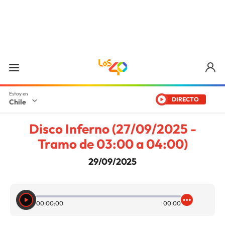
DIRECTO
Chile
Disco Inferno (27/09/2025 -
Tramo de 03:00 a 04:00)
29/09/2025
00:00:00
00:00