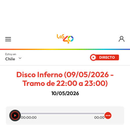
DIRECTO
Chile
Disco Inferno (09/05/2026 -
Tramo de 22:00 a 23:00)
10/05/2026
00:00:00
00:00