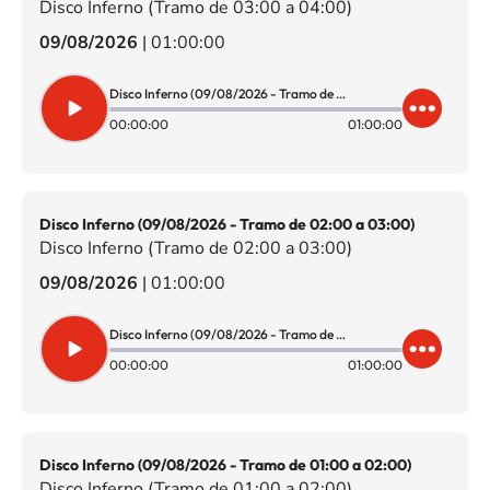
Disco Inferno (Tramo de 03:00 a 04:00)
09/08/2026
|
01:00:00
Disco Inferno (09/08/2026 - Tramo de 03:00 a 04:00)
00:00:00
01:00:00
Disco Inferno (09/08/2026 - Tramo de 02:00 a 03:00)
Disco Inferno (Tramo de 02:00 a 03:00)
09/08/2026
|
01:00:00
Disco Inferno (09/08/2026 - Tramo de 02:00 a 03:00)
00:00:00
01:00:00
Disco Inferno (09/08/2026 - Tramo de 01:00 a 02:00)
Disco Inferno (Tramo de 01:00 a 02:00)