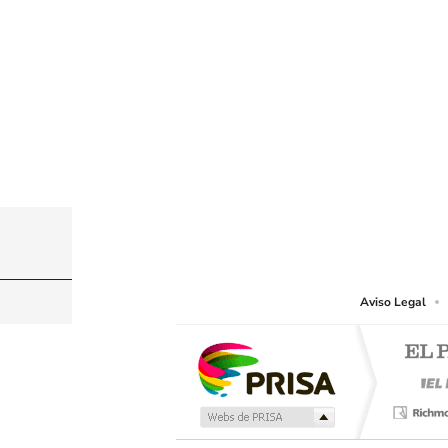
© PRISA MEDIA CHILE S.A. Todos los derechos r
PRISA MEDIA CHILE S.A. expresa su reserva de dere
o cualquier otro medio que se juzgue adecuado para 
Aviso Legal