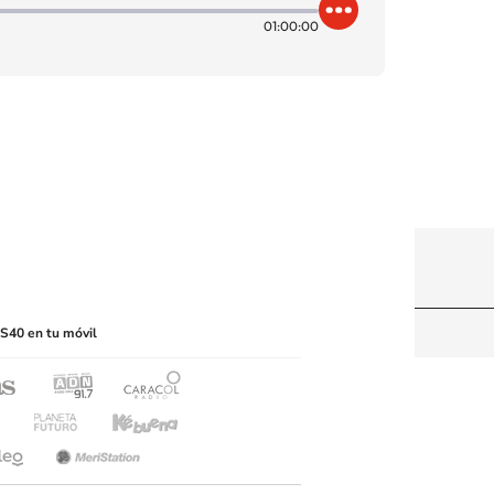
01:00:00
itio web, abarcando los medios de lectura mecánica
S40 en tu móvil