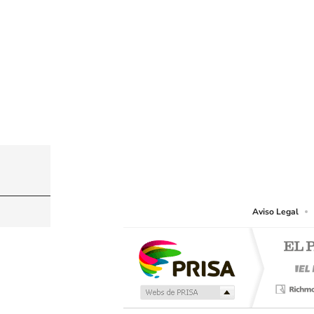
© PRISA MEDIA CHILE S.A. Todos los derechos r
PRISA MEDIA CHILE S.A. expresa su reserva de dere
o cualquier otro medio que se juzgue adecuado para 
Aviso Legal