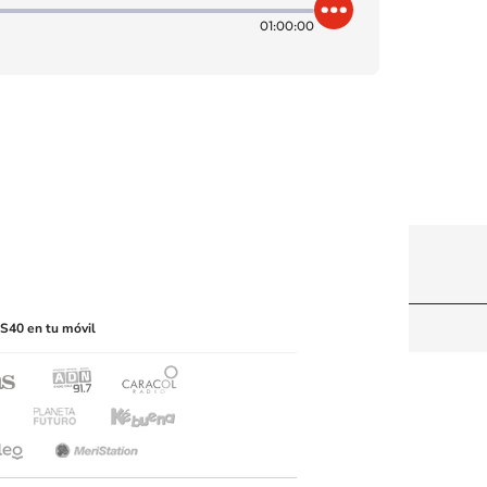
01:00:00
itio web, abarcando los medios de lectura mecánica
S40 en tu móvil