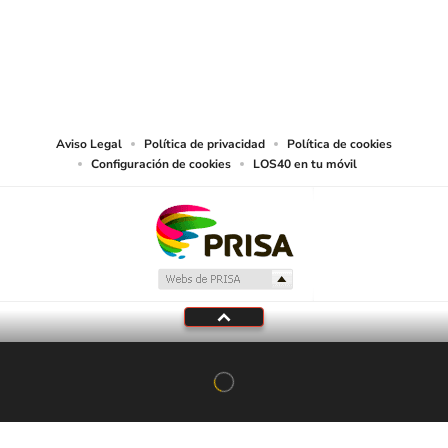
© PRISA MEDIA CHILE S.A. Todos los derechos reservados.
PRISA MEDIA CHILE S.A. expresa su reserva de derechos en cuanto a la
reproducción y uso de las obras y servicios ofrecidos en este sitio web,
abarcando los medios de lectura mecánica o cualquier otro medio que se
juzgue adecuado para tal fin.
Aviso Legal
Política de privacidad
Política de cookies
Configuración de cookies
LOS40 en tu móvil