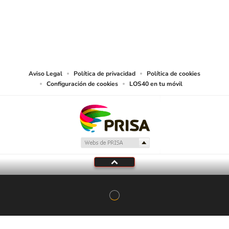
© PRISA MEDIA CHILE S.A. Todos los derechos reservados.
PRISA MEDIA CHILE S.A. expresa su reserva de derechos en cuanto a la
reproducción y uso de las obras y servicios ofrecidos en este sitio web,
abarcando los medios de lectura mecánica o cualquier otro medio que se
juzgue adecuado para tal fin.
Aviso Legal
Política de privacidad
Política de cookies
Configuración de cookies
LOS40 en tu móvil